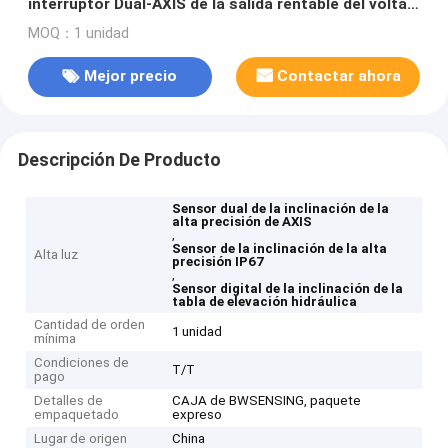
interruptor Dual-AXIS de la salida rentable del voltaje
de DIS341
MOQ：1 unidad
Mejor precio
Contactar ahora
Descripción De Producto
Sensor dual de la inclinación de la
alta precisión de AXIS
,
Sensor de la inclinación de la alta
Alta luz
precisión IP67
,
Sensor digital de la inclinación de la
tabla de elevación hidráulica
Cantidad de orden
1 unidad
mínima
Condiciones de
T/T
pago
Detalles de
CAJA de BWSENSING, paquete
empaquetado
expreso
Lugar de origen
China