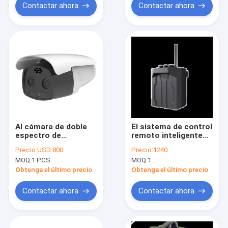
Contactar ahora
Contactar ahora
AI cámara de doble
El sistema de control
espectro de
remoto inteligente
imágenes térmicas
de Blue Water Sentry
Precio:
USD 800
Precio:
1240
BW-LSSB2
MOQ:
1 PCS
MOQ:
1
Obtenga el último precio
Obtenga el último precio
Contactar ahora
Contactar ahora