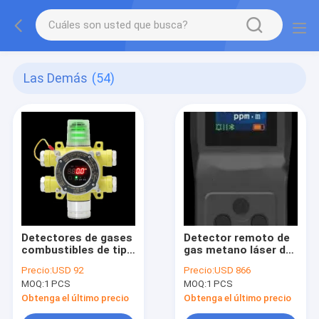
Las Demás
(54)
Detectores de gases
Detector remoto de
combustibles de tipo
gas metano láser de
puntual para uso
mano de tipo panel
Precio:
USD 92
Precio:
USD 866
industrial y comercial
MOQ:
1 PCS
MOQ:
1 PCS
Obtenga el último precio
Obtenga el último precio