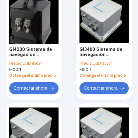
GI4200 Sistema de
GI3400 Sistema de
navegación
navegación
integrado de fibra
integrado de fibra
Precio:
USD 85634
Precio:
USD 35071
óptica de alta
óptica de alta
MOQ:
1
MOQ:
1
precisión
precisión
Obtenga el último precio
Obtenga el último precio
Contactar ahora
Contactar ahora
Hogar
Productos
Sobre nosotros