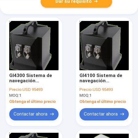
Dar su requisito
GI4300 Sistema de
GI4100 Sistema de
navegación
navegación
integrado de fibra
integrado de fibra
Precio:
USD 95493
Precio:
USD 95493
óptica de alta
óptica de alta
MOQ:
1
MOQ:
1
precisión
precisión
Obtenga el último precio
Obtenga el último precio
Contactar ahora
Contactar ahora