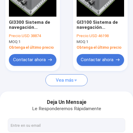
Viaje de la fábrica
Control de calidad
GI3300 Sistema de
GI3100 Sistema de
navegación
navegación
Éntrenos en contacto con
integrado de fibra
integrado de fibra
Precio:
USD 38874
Precio:
USD 46198
óptica de alta
óptica de alta
MOQ:
1
MOQ:
1
precisión
precisión
Pida una cita
Obtenga el último precio
Obtenga el último precio
Contactar ahora
Contactar ahora
Sensor del inclinómetro de Digitaces
Vea más
Sensor análogo del inclinómetro
Inclinómetro dinámico
Deja Un Mensaje
Le Responderemos Rápidamente
Inclinómetro inalámbrico
Sensor electrónico del compás