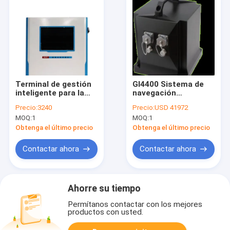
Terminal de gestión
GI4400 Sistema de
inteligente para la
navegación
recogida y el
integrado de fibra
Precio:
3240
Precio:
USD 41972
tratamiento de
óptica de alta
MOQ:
1
MOQ:
1
datos BW-DCPT
precisión
Obtenga el último precio
Obtenga el último precio
Contactar ahora
Contactar ahora
Ahorre su tiempo
Permítanos contactar con los mejores
productos con usted.