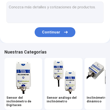
Actitud y dirección del sistema de referencia
Unidad de medida de inercia de IMU
Sensor de la vibración del acelerómetro
Continuar
Integración del INS de GNSS
Sensor inclinable del interruptor
Nuestras Categorías
Giroscopio óptico de la fibra
Microprocesador del sensor del giroscopio
Microprocesador del acelerómetro
Las demás
Sensor del
Sensor análogo del
Inclinómetro
inclinómetro de
inclinómetro
dinámico
Digitaces