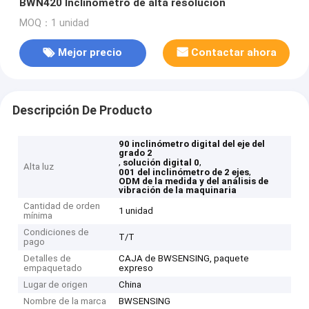
BWN420 Inclinómetro de alta resolución
MOQ：1 unidad
Mejor precio
Contactar ahora
Descripción De Producto
90 inclinómetro digital del eje del
grado 2
,
,
solución digital 0
Alta luz
,
001 del inclinómetro de 2 ejes
ODM de la medida y del análisis de
vibración de la maquinaria
Cantidad de orden
1 unidad
mínima
Condiciones de
T/T
pago
Detalles de
CAJA de BWSENSING, paquete
empaquetado
expreso
Lugar de origen
China
Nombre de la marca
BWSENSING