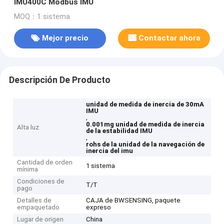
IMU400C Modbus IMU
MOQ：1 sistema
Mejor precio
Contactar ahora
Descripción De Producto
unidad de medida de inercia de 30mA
IMU
,
0.001mg unidad de medida de inercia
Alta luz
de la estabilidad IMU
,
rohs de la unidad de la navegación de
inercia del imu
Cantidad de orden
1 sistema
mínima
Condiciones de
T/T
pago
Detalles de
CAJA de BWSENSING, paquete
empaquetado
expreso
Lugar de origen
China